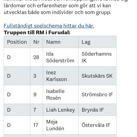
lärdomar och erfarenheter som gör att vi kan
utvecklas både som individer och som grupp.
Fullständigt spelschema hittar du här.
Truppen till RM i Furudal:
Position
Nr
Namn
Lag
Ida
Söderhamns
D
28
Söderström
IK
Inez
D
3
Skutskärs SK
Karlsson
Isabelle
D
9
Strömsbro IF
Rosén
D
7
Liah Lenkey
Brynäs IF
Meja
D
17
Östervåla IF
Lundén