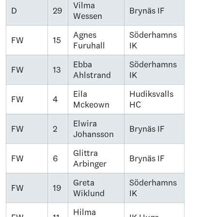
Vilma
D
29
Brynäs IF
Wessen
Agnes
Söderhamns
FW
15
Furuhall
IK
Ebba
Söderhamns
FW
13
Ahlstrand
IK
Eila
Hudiksvalls
FW
4
Mckeown
HC
Elwira
FW
2
Brynäs IF
Johansson
Glittra
FW
6
Brynäs IF
Arbinger
Greta
Söderhamns
FW
19
Wiklund
IK
Hilma