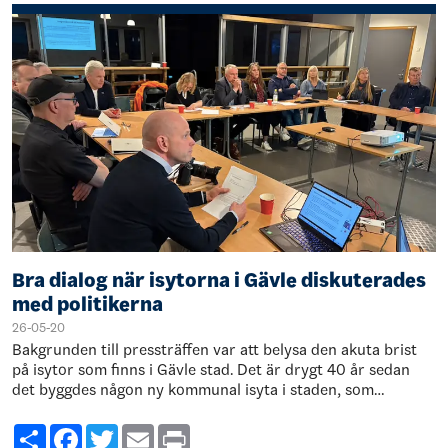
Bra dialog när isytorna i Gävle diskuterades
med politikerna
26-05-20
Bakgrunden till pressträffen var att belysa den akuta brist
på isytor som finns i Gävle stad. Det är drygt 40 år sedan
det byggdes någon ny kommunal isyta i staden, som
vanligtvis är s…
Share
Facebook
Twitter
Email
Print