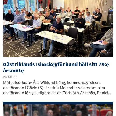
Gästriklands Ishockeyförbund höll sitt 79:e
årsmöte
26-06-10
Mötet leddes av Åsa Wiklund Lång, kommunstyrelsens
ordförande i Gävle (S). Fredrik Molander valdes om som
ordförande för ytterligare ett år. Torbjörn Arkenäs, Daniel
Norling och Ricky Kvist omvaldes…