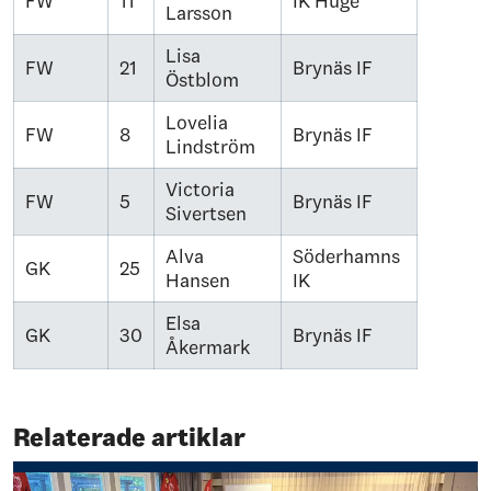
FW
11
IK Huge
Larsson
Lisa
FW
21
Brynäs IF
Östblom
Lovelia
FW
8
Brynäs IF
Lindström
Victoria
FW
5
Brynäs IF
Sivertsen
Alva
Söderhamns
GK
25
Hansen
IK
Elsa
GK
30
Brynäs IF
Åkermark
Relaterade artiklar