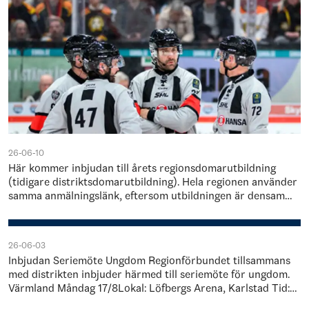
26-06-10
Här kommer inbjudan till årets regionsdomarutbildning
(tidigare distriktsdomarutbildning). Hela regionen använder
samma anmälningslänk, eftersom utbildningen är densamma
men genomförs på olika platser…
26-06-03
Inbjudan Seriemöte Ungdom Regionförbundet tillsammans
med distrikten inbjuder härmed till seriemöte för ungdom.
Värmland Måndag 17/8Lokal: Löfbergs Arena, Karlstad Tid:
18.00-21.00 Örebro/Västman…