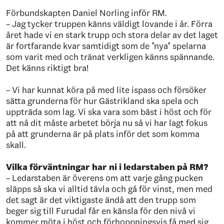
Förbundskapten Daniel Norling inför RM.
– Jag tycker truppen känns väldigt lovande i år. Förra
året hade vi en stark trupp och stora delar av det laget
är fortfarande kvar samtidigt som de "nya" spelarna
som varit med och tränat verkligen känns spännande.
Det känns riktigt bra!
– Vi har kunnat köra på med lite ispass och försöker
sätta grunderna för hur Gästrikland ska spela och
uppträda som lag. Vi ska vara som bäst i höst och för
att nå dit måste arbetet börja nu så vi har lagt fokus
på att grunderna är på plats inför det som komma
skall.
Vilka förväntningar har ni i ledarstaben på RM?
– Ledarstaben är överens om att varje gång pucken
släpps så ska vi alltid tävla och gå för vinst, men med
det sagt är det viktigaste ändå att den trupp som
beger sig till Furudal får en känsla för den nivå vi
kommer möta i höst och förhoppningsvis få med sig