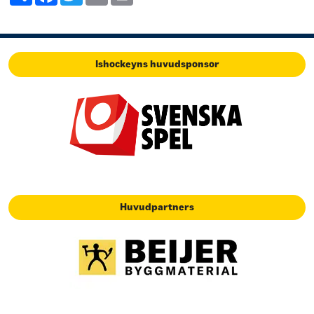
Ishockeyns huvudsponsor
Huvudpartners