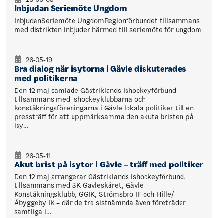
Inbjudan Seriemöte Ungdom
InbjudanSeriemöte UngdomRegionförbundet tillsammans
med distrikten inbjuder härmed till seriemöte för ungdom
26-05-19
Bra dialog när isytorna i Gävle diskuterades
med politikerna
Den 12 maj samlade Gästriklands Ishockeyförbund
tillsammans med ishockeyklubbarna och
konståkningsföreningarna i Gävle lokala politiker till en
pressträff för att uppmärksamma den akuta bristen på
isy…
26-05-11
Akut brist på isytor i Gävle – träff med politiker
Den 12 maj arrangerar Gästriklands Ishockeyförbund,
tillsammans med SK Gavleskäret, Gävle
Konståkningsklubb, GGIK, Strömsbro IF och Hille/
Åbyggeby IK – där de tre sistnämnda även företräder
samtliga i…