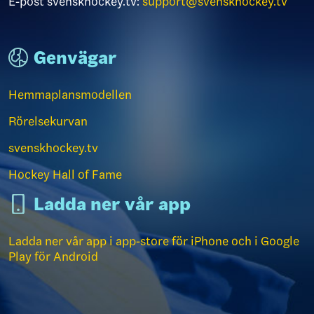
E-post svenskhockey.tv:
support@svenskhockey.tv
Genvägar
Hemmaplansmodellen
Rörelsekurvan
svenskhockey.tv
Hockey Hall of Fame
Ladda ner vår app
Ladda ner vår app i app-store för iPhone och i Google
Play för Android