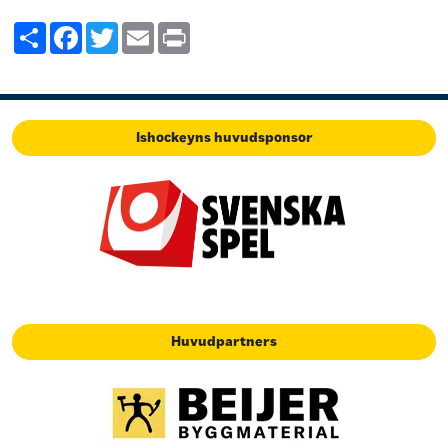
Share
Facebook
Twitter
Email
Print
Ishockeyns huvudsponsor
Huvudpartners