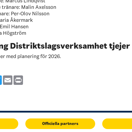
e: Marcus Lindqvist
 tränare:
Malin Axelsson
are: Per-Olov Nilsson
Maria Åkermark
: Emil Hansen
a Högström
ng Distriktslagsverksamhet tjejer
er med planering för 2026.
ebook
Twitter
Email
Print
Officiella partners