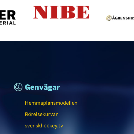
Genvägar
Hemmaplansmodellen
Rörelsekurvan
svenskhockey.tv