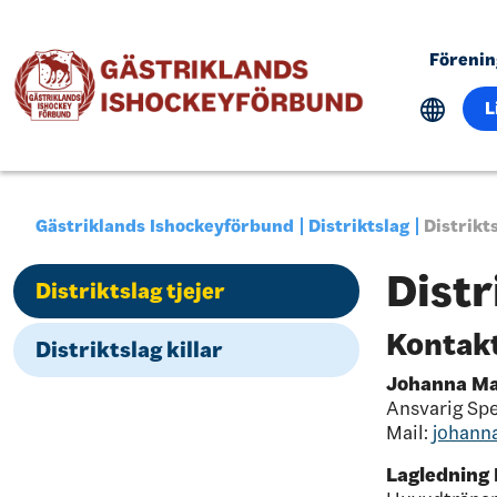
Föreni
L
Gästriklands Ishockeyförbund
Distriktslag
Distrikts
Distr
Distriktslag tjejer
Kontak
Distriktslag killar
Johanna M
Ansvarig Spe
Mail:
johann
Lagledning D