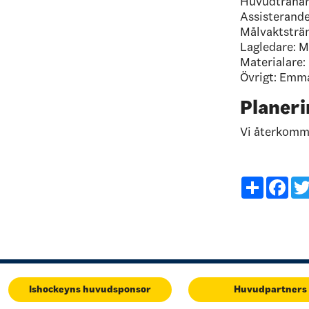
Huvudtränar
Assisterande
Målvaktsträn
Lagledare: 
Materialare
Övrigt: Emm
Planeri
Vi återkomm
Share
Fac
Ishockeyns huvudsponsor
Huvudpartners