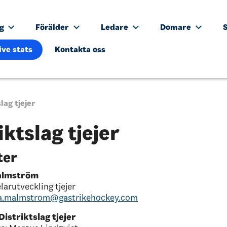
ng
Förälder
Ledare
Domare
ive stats
Kontakta oss
lag tjejer
iktslag tjejer
ter
almström
larutveckling tjejer
a.malmstrom@gastrikehockey.com
istriktslag tjejer