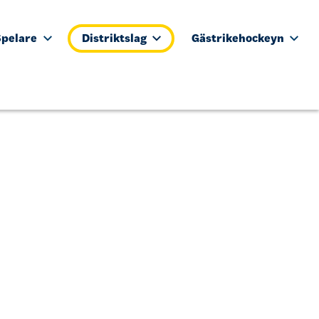
Spelare
Distriktslag
Gästrikehockeyn