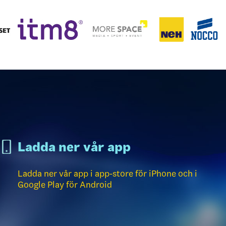
Ladda ner vår app
Ladda ner vår app i app-store för iPhone och i
Google Play för Android