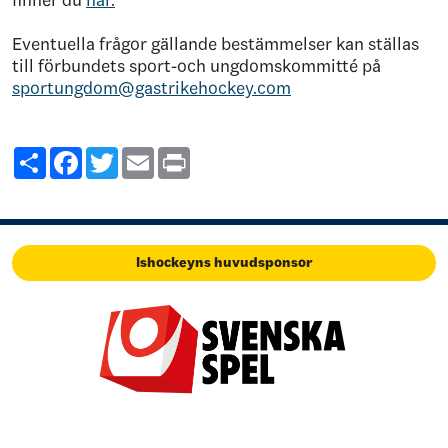
finner du
här.
Eventuella frågor gällande bestämmelser kan ställas
till förbundets sport-och ungdomskommitté på
sportungdom@gastrikehockey.com
Share
Facebook
Twitter
Email
Print
Ishockeyns huvudsponsor