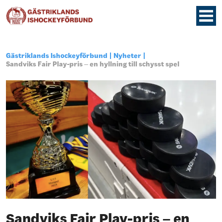
Gästriklands Ishockeyförbund
Nyheter
Sandviks Fair Play-pris – en hyllning till schysst spel
Sandviks Fair Play-pris – en