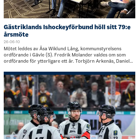
Gästriklands Ishockeyförbund höll sitt 79:e
årsmöte
26-06-10
Mötet leddes av Åsa Wiklund Lång, kommunstyrelsens
ordförande i Gävle (S). Fredrik Molander valdes om som
ordförande för ytterligare ett år. Torbjörn Arkenäs, Daniel
Norling och Ricky Kvist omvaldes…