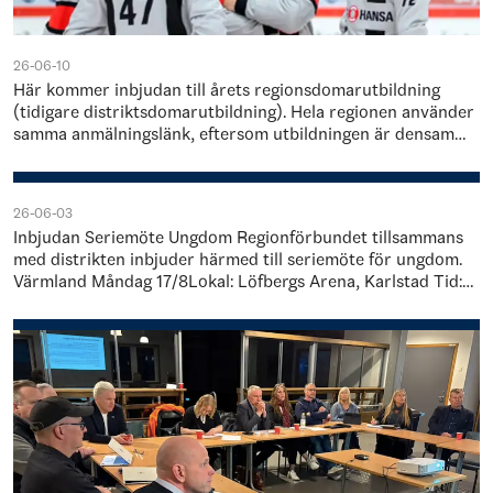
26-06-10
Här kommer inbjudan till årets regionsdomarutbildning
(tidigare distriktsdomarutbildning). Hela regionen använder
samma anmälningslänk, eftersom utbildningen är densamma
men genomförs på olika platser…
26-06-03
Inbjudan Seriemöte Ungdom Regionförbundet tillsammans
med distrikten inbjuder härmed till seriemöte för ungdom.
Värmland Måndag 17/8Lokal: Löfbergs Arena, Karlstad Tid:
18.00-21.00 Örebro/Västman…