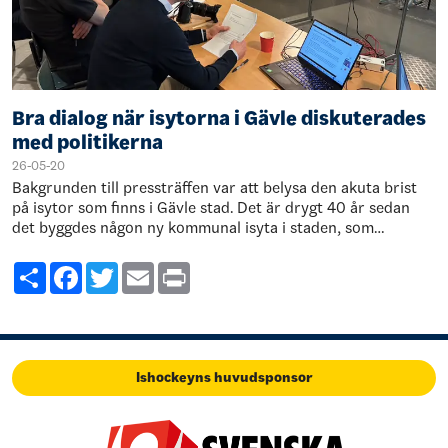
Bra dialog när isytorna i Gävle diskuterades
med politikerna
26-05-20
Bakgrunden till pressträffen var att belysa den akuta brist
på isytor som finns i Gävle stad. Det är drygt 40 år sedan
det byggdes någon ny kommunal isyta i staden, som
vanligtvis är s…
Share
Facebook
Twitter
Email
Print
Ishockeyns huvudsponsor