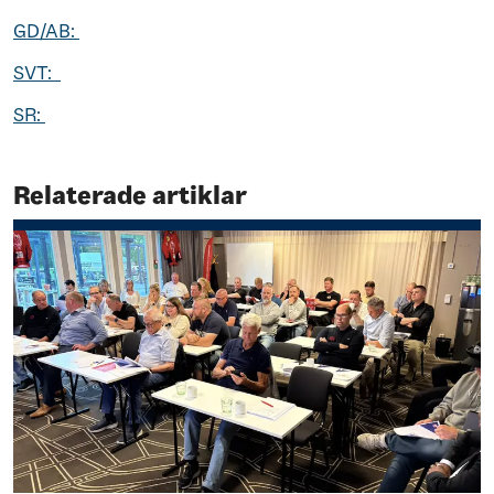
GD/AB:
SVT:
SR:
Relaterade artiklar