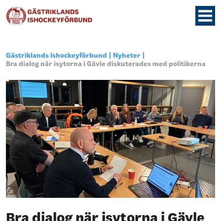
Gästriklands Ishockeyförbund
Nyheter
Bra dialog när isytorna i Gävle diskuterades med politikerna
Bra dialog när isytorna i Gävle