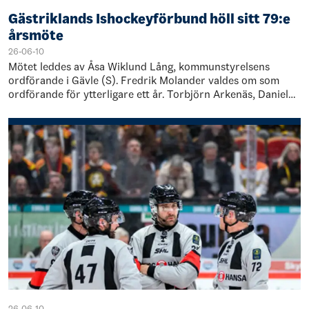
Gästriklands Ishockeyförbund höll sitt 79:e
årsmöte
26-06-10
Mötet leddes av Åsa Wiklund Lång, kommunstyrelsens
ordförande i Gävle (S). Fredrik Molander valdes om som
ordförande för ytterligare ett år. Torbjörn Arkenäs, Daniel
Norling och Ricky Kvist omvaldes…
26-06-10