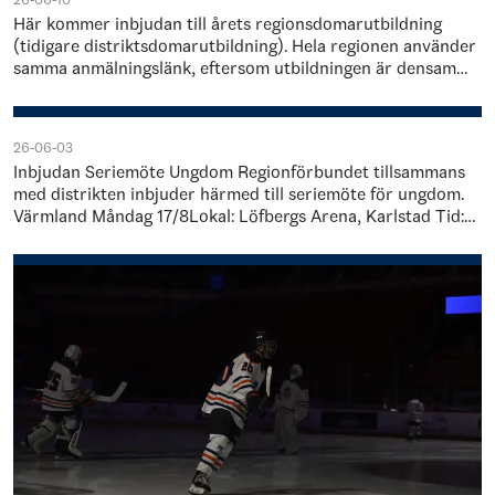
Här kommer inbjudan till årets regionsdomarutbildning
(tidigare distriktsdomarutbildning). Hela regionen använder
samma anmälningslänk, eftersom utbildningen är densamma
men genomförs på olika platser…
26-06-03
Inbjudan Seriemöte Ungdom Regionförbundet tillsammans
med distrikten inbjuder härmed till seriemöte för ungdom.
Värmland Måndag 17/8Lokal: Löfbergs Arena, Karlstad Tid:
18.00-21.00 Örebro/Västman…