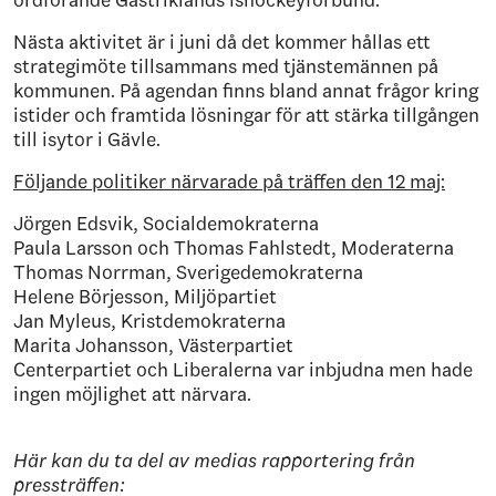
Nästa aktivitet är i juni då det kommer hållas ett
strategimöte tillsammans med tjänstemännen på
kommunen.
På agendan finns bland annat frågor kring
istider och framtida lösningar för att stärka tillgången
till isytor i Gävle.
Följande politiker närvarade på träffen den 12 maj:
Jörgen
Edsvik, Socialdemokraterna
Paula Larsson
och Thomas
Fahlstedt, Moderaterna
Thomas
Norrman,
Sverigedemokraterna
Helene Börjesson, Miljöpartiet
Jan
Myleus, Kristdemokraterna
Marita Johansson, Västerpartiet
Centerpartiet och Liberalerna var inbjudna men hade
ingen möjlighet att närvara.
Här kan du ta del av medias rapportering från
pressträffen: