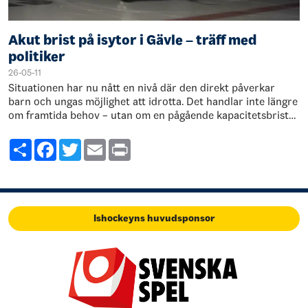
Akut brist på isytor i Gävle – träff med
politiker
26-05-11
Situationen har nu nått en nivå där den direkt påverkar
barn och ungas möjlighet att idrotta. Det handlar inte längre
om framtida behov – utan om en pågående kapacitetsbrist
här och nu. Sedan…
Share
Facebook
Twitter
Email
Print
Ishockeyns huvudsponsor