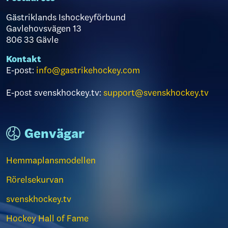
Gästriklands Ishockeyförbund
Gavlehovsvägen 13
806 33 Gävle
Kontakt
E-post:
info@gastrikehockey.com
E-post svenskhockey.tv:
support@svenskhockey.tv
Genvägar
Hemmaplansmodellen
Rörelsekurvan
svenskhockey.tv
Hockey Hall of Fame