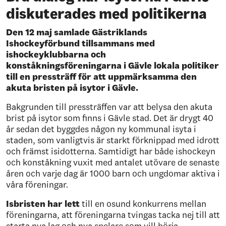
diskuterades med politikerna
Den 12 maj samlade Gästriklands
Ishockeyförbund tillsammans med
ishockeyklubbarna och
konståkningsföreningarna i Gävle lokala politiker
till en pressträff för att uppmärksamma den
akuta bristen på isytor i Gävle.
Bakgrunden till pressträffen var att
belysa den akuta
brist på isytor som finns i Gävle stad. Det
är
drygt 40
år sedan det byggdes någon ny kommunal isyta i
staden, som vanligtvis är starkt förknippad med idrott
och främst
isidotterna.
Samtidigt har både ishockeyn
och konståkning vuxit med antalet utövare de senaste
åren
och varje dag är 1000 barn och ungdomar aktiva i
våra föreningar.
Isbristen
har lett
till en osund konkurrens mellan
föreningarna, att föreningarna tvingas tacka nej till att
starta nya lag och nya spelare som vill börja.